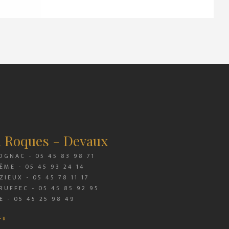
n Roques - Devaux
OGNAC - 05 45 83 98 71
ÊME - 05 45 93 24 14
IEUX - 05 45 78 11 17
RUFFEC - 05 45 85 92 95
E - 05 45 25 98 49
FR