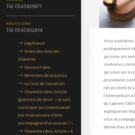
Tél. 0545839871
ANGOULEME
Tél. 0545932414
Vous souhaitez 
Légifrance
juridiquement et 
Ordre des Avocats -
qui vous uni ave
Charente
souhaitez contest
Service Public
qui vous uni à u
Ministère de la Justice
procédures sont
La Cour de Cassation
nécessitent la s
Charente Libre, Article
l'intervention d
Question de droit : « Je suis
du cabinet CMC
convoqué au commissariat.
expliquer les ét
Est-il nécessaire d’être
vous accompagn
accompagné d’un avocat ? »
démarches à ent
Charente Libre, Article « Il