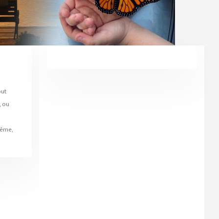
out
, ou
lême,